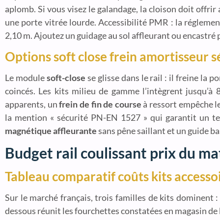
aplomb. Si vous visez le galandage, la cloison doit off
une porte vitrée lourde. Accessibilité PMR : la réglemen
2,10 m. Ajoutez un guidage au sol affleurant ou encastré p
Options soft close frein amortisseur s
Le module
soft-close
se glisse dans le rail : il freine la
coincés. Les kits milieu de gamme l’intègrent jusqu’à 
apparents, un
frein de fin de course
à ressort empêche le
la mention « sécurité PN-EN 1527 » qui garantit un te
magnétique affleurante
sans pêne saillant et un guide bas
Budget rail coulissant prix du ma
Tableau comparatif coûts kits accesso
Sur le marché français, trois familles de kits dominent 
dessous réunit les fourchettes constatées en magasin de 