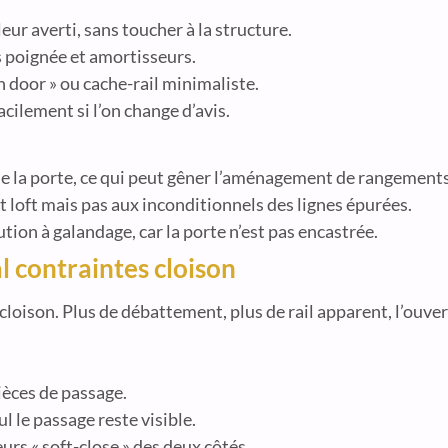
ur averti, sans toucher à la structure.
rs poignée et amortisseurs.
rn door » ou cache-rail minimaliste.
acilement si l’on change d’avis.
 de la porte, ce qui peut gêner l’aménagement de rangements
rit loft mais pas aux inconditionnels des lignes épurées.
ion à galandage, car la porte n’est pas encastrée.
l contraintes cloison
a cloison. Plus de débattement, plus de rail apparent, l’ouve
pièces de passage.
ul le passage reste visible.
urs « soft-close » des deux côtés.