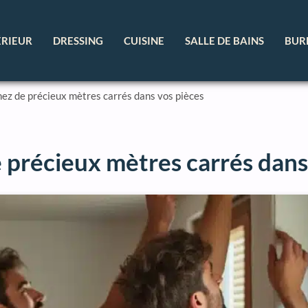
ÉRIEUR
DRESSING
CUISINE
SALLE DE BAINS
BUR
gnez de précieux mètres carrés dans vos pièces
e précieux mètres carrés dans