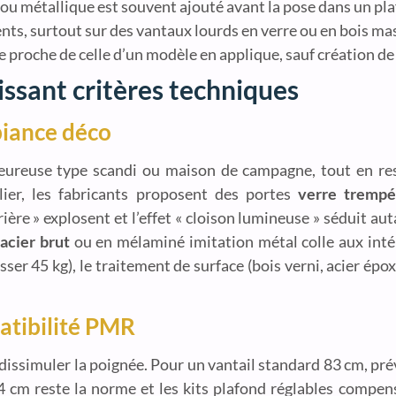
ou métallique est souvent ajouté avant la pose dans un pla
ts, surtout sur des vantaux lourds en verre ou en bois mas
e proche de celle d’un modèle en applique, sauf création de
issant critères techniques
biance déco
ureuse type scandi ou maison de campagne, tout en resta
ier, les fabricants proposent des portes
verre trempé
ière » explosent et l’effet « cloison lumineuse » séduit a
acier brut
ou en mélaminé imitation métal colle aux intéri
sser 45 kg), le traitement de surface (bois verni, acier épox
atibilité PMR
 dissimuler la poignée. Pour un vantail standard 83 cm, pré
04 cm reste la norme et les kits plafond réglables compe