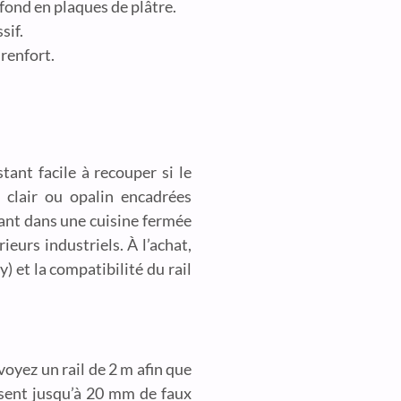
fond en plaques de plâtre.
sif.
 renfort.
nt facile à recouper si le
clair ou opalin encadrées
utant dans une cuisine fermée
eurs industriels. À l’achat,
y) et la compatibilité du rail
voyez un rail de 2 m afin que
nsent jusqu’à 20 mm de faux