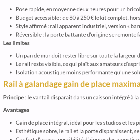
Pose rapide, en moyenne deux heures pour un bricole
Budget accessible : de 80 à 250 € le kit complet, ho
Style affirmé : rail apparent industriel, version « ba
Réversible : la porte battante d’origine se remonte f
Les limites
Un pan de mur doit rester libre sur toute la largeur
Le rail reste visible, ce qui plaît aux amateurs d’esp
Isolation acoustique moins performante qu’une solut
Rail à galandage gain de place maxima
Principe
: le vantail disparaît dans un caisson intégré à l
Avantages
Gain de place intégral, idéal pour les studios et les 
Esthétique sobre, le rail et la porte disparaissent, se
Confort d’usage : possibilité d’ajouter des amortisse