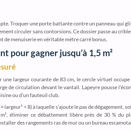
. Troquer une porte battante contre un panneau qui glisse
ement circuler sans contorsions. Ce dossier passe au crible l
t de menuiserie en véritable mètre carré bonus.
ant pour gagner jusqu’à 1,5 m²
esuré
 une largeur courante de 83 cm, le cercle virtuel occupe 
rge de circulation devant le vantail. Lapeyre pousse l’éco
isine ou d’un fauteuil club.
 × largeur² ÷ 8) à laquelle s’ajoute le pas de dégagement, so
m², éliminer ce débattement libère près de 30 % du pla
’installer des rangements ras de mur ou un bureau escamota