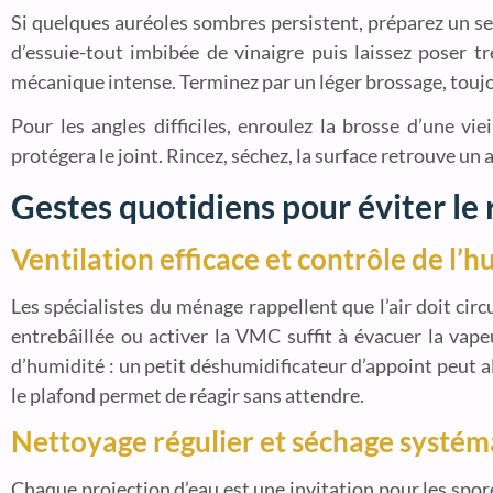
Si quelques auréoles sombres persistent, préparez un sec
d’essuie-tout imbibée de vinaigre puis laissez poser t
mécanique intense. Terminez par un léger brossage, toujour
Pour les angles difficiles, enroulez la brosse d’une vi
protégera le joint. Rincez, séchez, la surface retrouve un 
Gestes quotidiens pour éviter le 
Ventilation efficace et contrôle de l’
Les spécialistes du ménage rappellent que l’air doit circu
entrebâillée ou activer la VMC suffit à évacuer la vapeur
d’humidité : un petit déshumidificateur d’appoint peut al
le plafond permet de réagir sans attendre.
Nettoyage régulier et séchage systém
Chaque projection d’eau est une invitation pour les spor