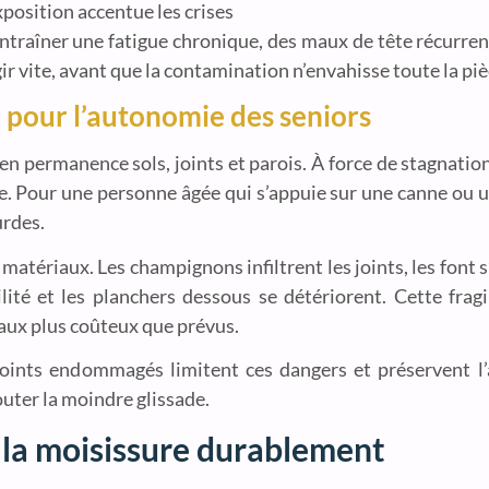
xposition accentue les crises
t entraîner une fatigue chronique, des maux de tête récur
r vite, avant que la contamination n’envahisse toute la piè
er pour l’autonomie des seniors
 en permanence sols, joints et parois. À force de stagnatio
ace. Pour une personne âgée qui s’appuie sur une canne ou
urdes.
matériaux. Les champignons infiltrent les joints, les font s’
lité et les planchers dessous se détériorent. Cette frag
vaux plus coûteux que prévus.
 joints endommagés limitent ces dangers et préservent l
outer la moindre glissade.
 la moisissure durablement