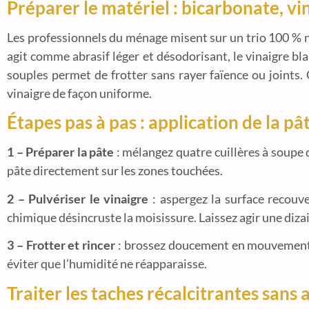
Préparer le matériel : bicarbonate, vi
Les professionnels du ménage misent sur un trio 100 % n
agit comme abrasif léger et désodorisant, le vinaigre bla
souples permet de frotter sans rayer faïence ou joints
vinaigre de façon uniforme.
Étapes pas à pas : application de la pâ
1 – Préparer la pâte
: mélangez quatre cuillères à soupe d
pâte directement sur les zones touchées.
2 – Pulvériser le vinaigre
: aspergez la surface recouv
chimique désincruste la moisissure. Laissez agir une diza
3 – Frotter et rincer
: brossez doucement en mouvements ci
éviter que l’humidité ne réapparaisse.
Traiter les taches récalcitrantes sans 