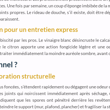
ttes. Une fois par semaine, un coup d’éponge imbibée de l
ints propres. Le rideau de douche, s’il existe, doit être dé
araissent.
in pour un entretien express
iscité par les pros. Le vinaigre blanc désincruste le calcai
 le citron apporte une action fongicide légère et une o
e traiter immédiatement la moindre auréole sombre, avant q
nnel ?
oration structurelle
lus foncées, s’étendent rapidement ou dégagent une odeur de
Des joints qui noircissent immédiatement après séchage,
indiquent que les spores ont pénétré derrière les revête
teindre le support (mur, plafond, plancher) et fragiliser la s