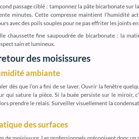
ond passage ciblé : tamponnez la pâte bicarbonate sur la 
rente minutes. Cette compresse maintient l’humidité acti
s avec des poils souples pour ne pas effriter les joints en
eille chaussette fine saupoudrée de bicarbonate : la mat
aspect sain et lumineux.
retour des moisissures
humidité ambiante
ler dès que l’on a fini de se laver. Ouvrir la fenêtre quelq
 qui sature la pièce. Si la buée persiste sur le miroir, c’
ors prendre le relais. Surveiller visuellement la condensa
atique des surfaces
es de moisissure. Les professionnels préconisent donc un p