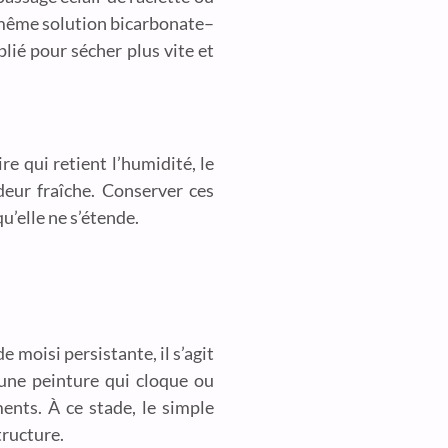
a même solution bicarbonate–
plié pour sécher plus vite et
re qui retient l’humidité, le
deur fraîche. Conserver ces
u’elle ne s’étende.
 moisi persistante, il s’agit
 une peinture qui cloque ou
ments. À ce stade, le simple
tructure.