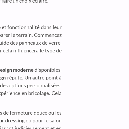
 faire un choix éclairé.
 et fonctionnalité dans leur
réparer le terrain. Commencez
luide des panneaux de verre.
 cela influencera le type de
 design moderne
disponibles.
ign
réputé. Un autre point à
t des options personnalisées.
xpérience en bricolage. Cela
es de fermeture douce ou les
ur dressing
ou pour le salon
sissant judicieusement et en