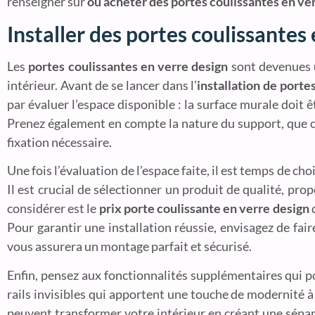
renseigner sur
où acheter des portes coulissantes en ve
Installer des portes coulissantes e
Les
portes coulissantes en verre design
sont devenues u
intérieur. Avant de se lancer dans l’
installation de porte
par évaluer l’espace disponible : la surface murale doit
Prenez également en compte la nature du support, que ce 
fixation nécessaire.
Une fois l’évaluation de l’espace faite, il est temps de ch
Il est crucial de sélectionner un produit de qualité, pro
considérer est le
prix porte coulissante en verre design
q
Pour garantir une installation réussie, envisagez de fai
vous assurera un montage parfait et sécurisé.
Enfin, pensez aux fonctionnalités supplémentaires qui po
rails invisibles qui apportent une touche de modernité à
peuvent transformer votre intérieur en créant une sépara