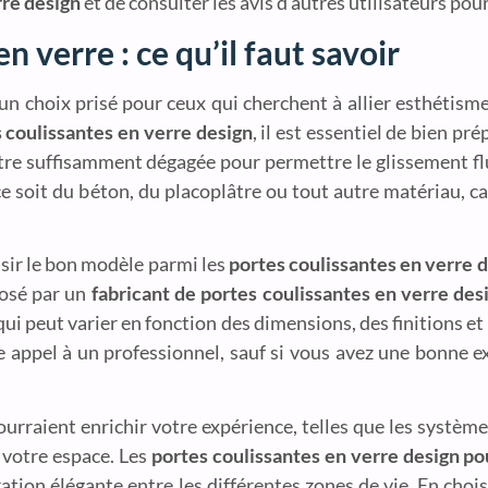
rre design
et de consulter les avis d’autres utilisateurs pour
n verre : ce qu’il faut savoir
n choix prisé pour ceux qui cherchent à allier esthétisme
s coulissantes en verre design
, il est essentiel de bien p
 être suffisamment dégagée pour permettre le glissement f
soit du béton, du placoplâtre ou tout autre matériau, car
oisir le bon modèle parmi les
portes coulissantes en verre
posé par un
fabricant de portes coulissantes en verre des
ui peut varier en fonction des dimensions, des finitions e
re appel à un professionnel, sauf si vous avez une bonne e
urraient enrichir votre expérience, telles que les systèm
 votre espace. Les
portes coulissantes en verre design po
tion élégante entre les différentes zones de vie. En choi