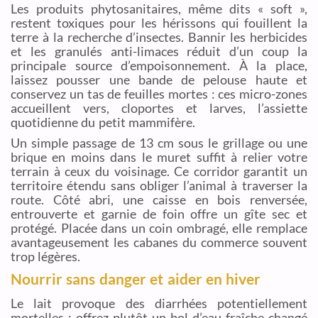
Les produits phytosanitaires, même dits « soft »,
restent toxiques pour les hérissons qui fouillent la
terre à la recherche d’insectes. Bannir les herbicides
et les granulés anti-limaces réduit d’un coup la
principale source d’empoisonnement. À la place,
laissez pousser une bande de pelouse haute et
conservez un tas de feuilles mortes : ces micro-zones
accueillent vers, cloportes et larves, l’assiette
quotidienne du petit mammifère.
Un simple passage de 13 cm sous le grillage ou une
brique en moins dans le muret suffit à relier votre
terrain à ceux du voisinage. Ce corridor garantit un
territoire étendu sans obliger l’animal à traverser la
route. Côté abri, une caisse en bois renversée,
entrouverte et garnie de foin offre un gîte sec et
protégé. Placée dans un coin ombragé, elle remplace
avantageusement les cabanes du commerce souvent
trop légères.
Nourrir sans danger et aider en hiver
Le lait provoque des diarrhées potentiellement
mortelles ; offrez plutôt un bol d’eau fraîche changé