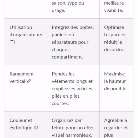
saison, type ou
meilleure
usage.
visibilité.
Utilisation
Intégrez des boîtes,
Optimise
d’organisateurs
paniers ou
l’espace et
🗂️
séparateurs pour
réduit le
chaque
désordre.
compartiment.
Rangement
Pendez les
Maximise
vertical 📏
vêtements longs et
la hauteur
empilez les articles
disponible.
pliés en piles
courtes.
Couleur et
Organisez par
Agréable à
esthétique 🎨
teinte pour un effet
regarder et
visuel harmonieux.
plus