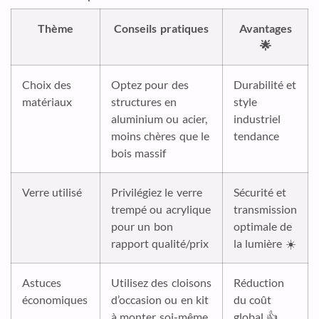
Thème
Conseils pratiques
Avantages
🌟
Choix des
Optez pour des
Durabilité et
matériaux
structures en
style
aluminium ou acier,
industriel
moins chères que le
tendance
bois massif
Verre utilisé
Privilégiez le verre
Sécurité et
trempé ou acrylique
transmission
pour un bon
optimale de
rapport qualité/prix
la lumière ☀️
Astuces
Utilisez des cloisons
Réduction
économiques
d’occasion ou en kit
du coût
à monter soi-même
global 👍