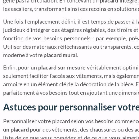
gêne pas la circulation. En concevant un
placard intégré
les escaliers, transformant ainsi ces recoins en solution
Une fois l’emplacement défini, il est temps de passer à la
judicieux d’intégrer des étagères réglables, des tiroirs 
fonction de vos besoins personnels : par exemple, pré
Utiliser des matériaux réfléchissants ou transparents, c
moderne à votre
placard mural
.
Enfin, pour un
placard sur mesure
véritablement optimisé
seulement faciliter l’accès aux vêtements, mais égalemen
armoire en un élément clé de la décoration de la pièce.
parfaitement à vos besoins tout en ajoutant une dimensio
Astuces pour personnaliser votre
Personnaliser votre placard selon vos besoins commence 
un placard
pour des vêtements, des chaussures ou des acce
liste de ce que vous possédez et de ce que vous aimer