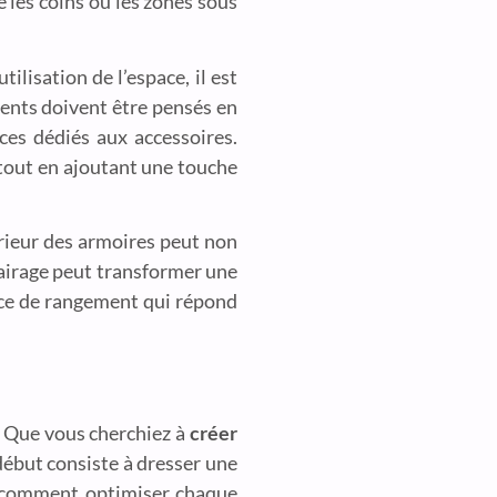
 les coins ou les zones sous
ilisation de l’espace, il est
éments doivent être pensés en
ces dédiés aux accessoires.
 tout en ajoutant une touche
érieur des armoires peut non
lairage peut transformer une
pace de rangement qui répond
. Que vous cherchiez à
créer
début consiste à dresser une
 à comment optimiser chaque