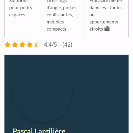
Solutions
Dressings
Efficacité même
pour petits
d’angle, portes
dans les studios
espaces
coulissantes,
ou
meubles
appartements
compacts
étroits 🏙️
4.4/5 - (42)
Pascal Largilière