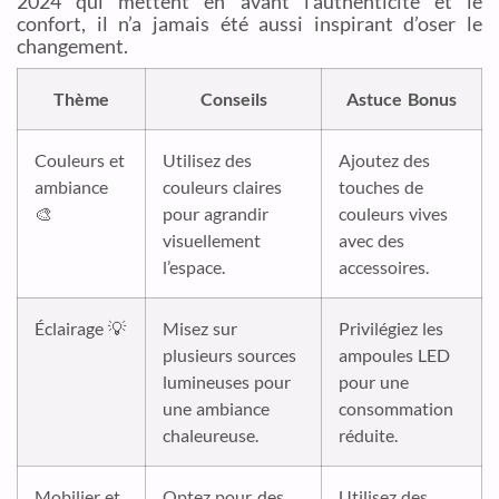
2024 qui mettent en avant l’authenticité et le
confort, il n’a jamais été aussi inspirant d’oser le
changement.
Thème
Conseils
Astuce Bonus
Couleurs et
Utilisez des
Ajoutez des
ambiance
couleurs claires
touches de
🎨
pour agrandir
couleurs vives
visuellement
avec des
l’espace.
accessoires.
Éclairage 💡
Misez sur
Privilégiez les
plusieurs sources
ampoules LED
lumineuses pour
pour une
une ambiance
consommation
chaleureuse.
réduite.
Mobilier et
Optez pour des
Utilisez des