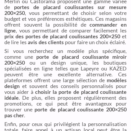
Merlin ou Castorama proposent une gamme variée
de
portes de placard coulissantes sur mesure
200×250
, vous permettant de choisir selon votre
budget et vos préférences esthétiques. Ces magasins
offrent souvent la possibilité de
commander en
ligne
, vous permettant de comparer facilement les
prix des portes de placard coulissantes 200×250
et
de lire les
avis des clients
pour faire un choix éclairé.
Si vous recherchez un modèle plus spécifique,
comme une
porte de placard coulissante miroir
200×250
ou un design unique, les boutiques
spécialisées en ligne telles que Lapeyre ou KAZED
peuvent être une excellente alternative. Ces
plateformes offrent une large sélection de
modèles
design
et souvent des conseils personnalisés pour
vous aider à
choisir la porte de placard coulissante
idéale
. De plus, elles proposent régulièrement des
promotions, ce qui peut être avantageux pour
trouver une
porte de placard coulissante 200×250
pas cher
.
Enfin, pour ceux qui privilégient la personnalisation
totale, faire appel à un artisan local peut être la