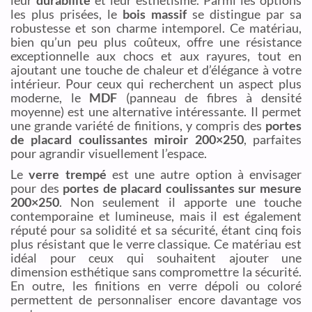
leur
durabilité
et leur esthétisme. Parmi les options
les plus prisées, le
bois massif
se distingue par sa
robustesse et son charme intemporel. Ce matériau,
bien qu’un peu plus coûteux, offre une résistance
exceptionnelle aux chocs et aux rayures, tout en
ajoutant une touche de chaleur et d’élégance à votre
intérieur. Pour ceux qui recherchent un aspect plus
moderne, le
MDF
(panneau de fibres à densité
moyenne) est une alternative intéressante. Il permet
une grande variété de finitions, y compris des
portes
de placard coulissantes miroir 200×250
, parfaites
pour agrandir visuellement l’espace.
Le
verre trempé
est une autre option à envisager
pour des
portes de placard coulissantes sur mesure
200×250
. Non seulement il apporte une touche
contemporaine et lumineuse, mais il est également
réputé pour sa solidité et sa sécurité, étant cinq fois
plus résistant que le verre classique. Ce matériau est
idéal pour ceux qui souhaitent ajouter une
dimension esthétique sans compromettre la sécurité.
En outre, les finitions en verre dépoli ou coloré
permettent de personnaliser encore davantage vos