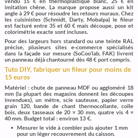
vendu 15 € en thermoplastique blanc, 25 € en
imitation chêne. La marque propose aussi un kit
angle à 29 € pour résoudre les retours muraux. Chez
les cuisinistes (Schmidt, Darty, Mobalpa) le fileur
est facturé entre 35 et 60 € mais découpe, pose et
colorimétrie exacte sont incluses.
Pour des largeurs hors standard ou une teinte RAL
précise, plusieurs sites e-commerce spécialisés
dans la façade sur mesure (SoCoo’lab, FAK) livrent
un panneau déjà chantourné dès 48 € port compris.
Tuto DIY, fabriquer un fileur pour moins de
15 euros
Matériel : chute de panneau MDF ou aggloméré 18
mm (la plupart des magasins donnent les découpes
invendues), un mètre, scie sauteuse, papier verre
grain 120, bande de chant thermocollante, colle
bois, deux tasseaux de 20 × 30 mm, quatre vis 4 ×
40 mm. Budget total : environ 13 €.
Mesurer le vide à combler puis ajouter 1 mm
pour un léger recouvrement du caisson.