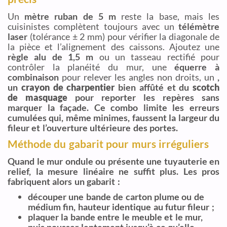
Un
mètre ruban de 5 m
reste la base, mais les
cuisinistes complètent toujours avec un
télémètre
laser
(tolérance ± 2 mm) pour vérifier la diagonale de
la pièce et l’alignement des caissons. Ajoutez une
règle alu de 1,5 m
ou un tasseau rectifié pour
contrôler la planéité du mur, une
équerre à
combinaison
pour relever les angles non droits, un
,
un
crayon de charpentier
bien affûté et du
scotch
de masquage
pour reporter les repères sans
marquer la façade. Ce combo limite les erreurs
cumulées qui, même minimes, faussent la largeur du
fileur et l’ouverture ultérieure des portes.
Méthode du gabarit pour murs irréguliers
Quand le mur ondule ou présente une tuyauterie en
relief, la mesure linéaire ne suffit plus. Les pros
fabriquent alors un gabarit :
découper une bande de carton plume ou de
médium fin, hauteur identique au futur fileur ;
plaquer la bande entre le meuble et le mur,
puis pousser lentement jusqu’à ce qu’elle