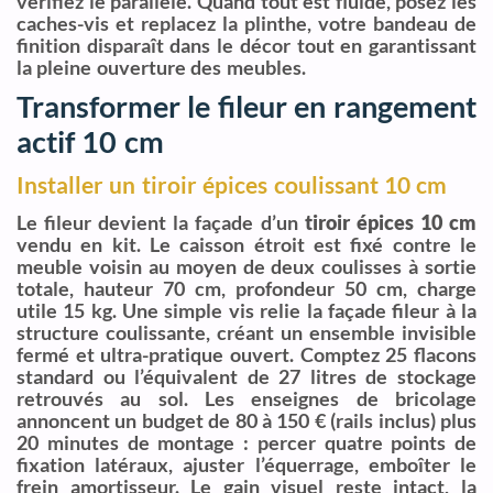
vérifiez le parallèle. Quand tout est fluide, posez les
caches-vis et replacez la plinthe, votre bandeau de
finition disparaît dans le décor tout en garantissant
la pleine ouverture des meubles.
Transformer le fileur en rangement
actif 10 cm
Installer un tiroir épices coulissant 10 cm
Le fileur devient la façade d’un
tiroir épices 10 cm
vendu en kit. Le caisson étroit est fixé contre le
meuble voisin au moyen de deux coulisses à sortie
totale, hauteur 70 cm, profondeur 50 cm, charge
utile 15 kg. Une simple vis relie la façade fileur à la
structure coulissante, créant un ensemble invisible
fermé et ultra-pratique ouvert. Comptez 25 flacons
standard ou l’équivalent de 27 litres de stockage
retrouvés au sol. Les enseignes de bricolage
annoncent un budget de 80 à 150 € (rails inclus) plus
20 minutes de montage : percer quatre points de
fixation latéraux, ajuster l’équerrage, emboîter le
frein amortisseur. Le gain visuel reste intact, la