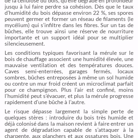
de la cellulose du bois, qu’elle dégrade en profondeur
jusqu à lui faire perdre sa cohésion. Dès que le taux
d’humidité du bois dépasse environ 22 %, ses spores
peuvent germer et former un réseau de filaments (le
mycélium) qui s’infiltre dans les fibres. Sur un tas de
bûches, elle trouve ainsi une réserve de nourriture
importante et un support idéal pour se multiplier
silencieusement.
Les conditions typiques favorisant la mérule sur le
bois de chauffage associent une humidité élevée, une
mauvaise ventilation et des températures douces.
Caves semi-enterrées, garages fermés, locaux
sombres, bûches entreposées à même un sol humide
ou contre un mur froid créent un microclimat parfait
pour ce champignon. Plus l’air est confiné, moins
l’humidité peut s’évacuer, et plus la mérule progresse
rapidement d’une bûche à l’autre.
Le risque dépasse largement la simple perte de
quelques stères : introduire du bois très humide et
déjà colonisé dans la maison revient à faire entrer un
agent de dégradation capable de s’attaquer à la
charpente, aux planchers et aux ossatures bois. Une