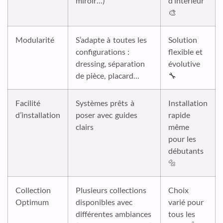
miroir…)
d’intérieur
🎨
Modularité
S’adapte à toutes les
Solution
configurations :
flexible et
dressing, séparation
évolutive
de pièce, placard…
🔧
Facilité
Systèmes prêts à
Installation
d’installation
poser avec guides
rapide
clairs
même
pour les
débutants
🔩
Collection
Plusieurs collections
Choix
Optimum
disponibles avec
varié pour
différentes ambiances
tous les