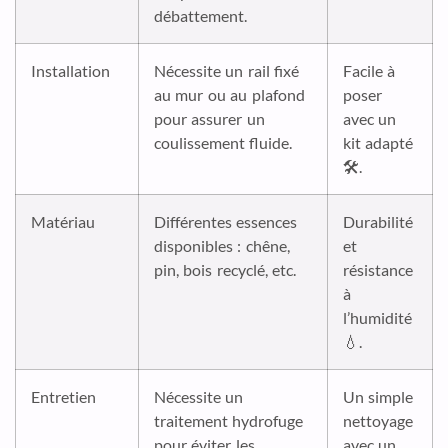
débattement.
Installation
Nécessite un rail fixé
Facile à
au mur ou au plafond
poser
pour assurer un
avec un
coulissement fluide.
kit adapté
🛠️.
Matériau
Différentes essences
Durabilité
disponibles : chêne,
et
pin, bois recyclé, etc.
résistance
à
l’humidité
💧.
Entretien
Nécessite un
Un simple
traitement hydrofuge
nettoyage
pour éviter les
avec un