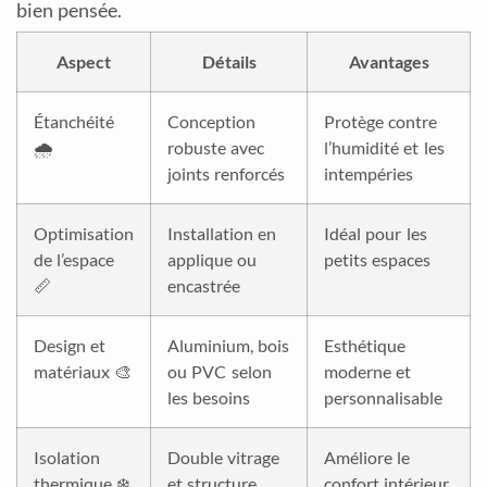
bien pensée.
Aspect
Détails
Avantages
Étanchéité
Conception
Protège contre
🌧️
robuste avec
l’humidité et les
joints renforcés
intempéries
Optimisation
Installation en
Idéal pour les
de l’espace
applique ou
petits espaces
📏
encastrée
Design et
Aluminium, bois
Esthétique
matériaux 🎨
ou PVC selon
moderne et
les besoins
personnalisable
Isolation
Double vitrage
Améliore le
thermique ❄️
et structure
confort intérieur