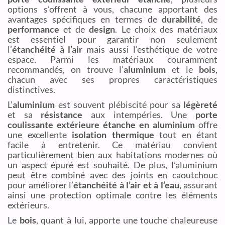
options s’offrent à vous, chacune apportant des
avantages spécifiques en termes de
durabilité
, de
performance
et de
design
. Le choix des matériaux
est essentiel pour garantir non seulement
l’
étanchéité à l’air
mais aussi l’esthétique de votre
espace. Parmi les matériaux couramment
recommandés, on trouve l’
aluminium
et le
bois
,
chacun avec ses propres caractéristiques
distinctives.
L’
aluminium
est souvent plébiscité pour sa
légèreté
et sa
résistance
aux intempéries. Une
porte
coulissante extérieure étanche en aluminium
offre
une excellente
isolation thermique
tout en étant
facile à entretenir. Ce matériau convient
particulièrement bien aux habitations modernes où
un aspect épuré est souhaité. De plus, l’aluminium
peut être combiné avec des joints en caoutchouc
pour améliorer l’
étanchéité à l’air et à l’eau
, assurant
ainsi une protection optimale contre les éléments
extérieurs.
Le
bois
, quant à lui, apporte une touche chaleureuse