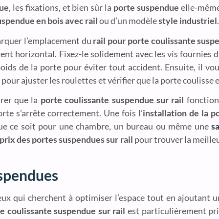
due
, les fixations, et bien sûr la
porte suspendue
elle-même
uspendue en bois avec rail
ou d’un modèle
style industriel
.
marquer l’emplacement du
rail pour porte coulissante sus
ment horizontal. Fixez-le solidement avec les vis fournies 
 poids de la porte pour éviter tout accident. Ensuite, il v
t pour ajuster les roulettes et vérifier que la porte coulisse
urer que la
porte coulissante suspendue sur rail
fonction
rte s’arrête correctement. Une fois l’
installation de la 
 que ce soit pour une chambre, un bureau ou même une
s
prix des portes suspendues sur rail
pour trouver la meille
uspendues
ux qui cherchent à optimiser l’espace tout en ajoutant u
e coulissante suspendue sur rail
est particulièrement pri