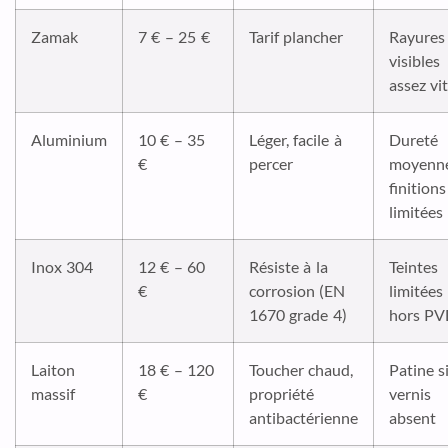
Zamak
7 € – 25 €
Tarif plancher
Rayures
visibles
assez vi
Aluminium
10 € – 35
Léger, facile à
Dureté
€
percer
moyenne
finitions
limitées
Inox 304
12 € – 60
Résiste à la
Teintes
€
corrosion (EN
limitées
1670 grade 4)
hors P
Laiton
18 € – 120
Toucher chaud,
Patine s
massif
€
propriété
vernis
antibactérienne
absent