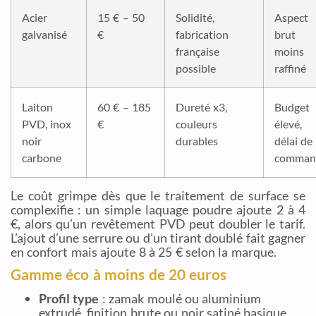
Acier
15 € – 50
Solidité,
Aspect
galvanisé
€
fabrication
brut
française
moins
possible
raffiné
Laiton
60 € – 185
Dureté x3,
Budget
PVD, inox
€
couleurs
élevé,
noir
durables
délai de
carbone
comman
Le coût grimpe dès que le traitement de surface se
complexifie : un simple laquage poudre ajoute 2 à 4
€, alors qu’un revêtement PVD peut doubler le tarif.
L’ajout d’une serrure ou d’un tirant doublé fait gagner
en confort mais ajoute 8 à 25 € selon la marque.
Gamme éco à moins de 20 euros
Profil type
: zamak moulé ou aluminium
extrudé, finition brute ou noir satiné basique.