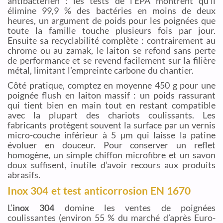
antibactérien : les tests de l’EPA montrent qu’il
élimine 99,9 % des bactéries en moins de deux
heures, un argument de poids pour les poignées que
toute la famille touche plusieurs fois par jour.
Ensuite sa recyclabilité complète : contrairement au
chrome ou au zamak, le laiton se refond sans perte
de performance et se revend facilement sur la filière
métal, limitant l’empreinte carbone du chantier.
Côté pratique, comptez en moyenne 450 g pour une
poignée flush en laiton massif : un poids rassurant
qui tient bien en main tout en restant compatible
avec la plupart des chariots coulissants. Les
fabricants protègent souvent la surface par un vernis
micro-couche inférieur à 5 µm qui laisse la patine
évoluer en douceur. Pour conserver un reflet
homogène, un simple chiffon microfibre et un savon
doux suffisent, inutile d’avoir recours aux produits
abrasifs.
Inox 304 et test anticorrosion EN 1670
L’
inox 304
domine les ventes de poignées
coulissantes (environ 55 % du marché d’après Euro-