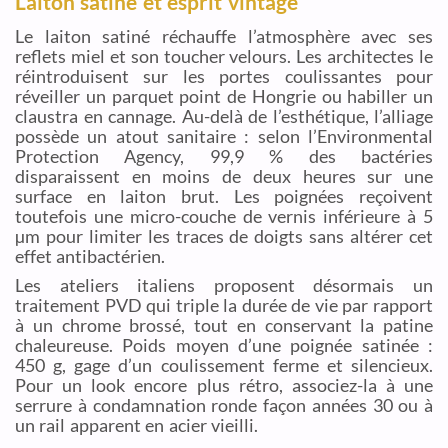
Laiton satiné et esprit vintage
Le laiton satiné réchauffe l’atmosphère avec ses
reflets miel et son toucher velours. Les architectes le
réintroduisent sur les portes coulissantes pour
réveiller un parquet point de Hongrie ou habiller un
claustra en cannage. Au-delà de l’esthétique, l’alliage
possède un atout sanitaire : selon l’Environmental
Protection Agency, 99,9 % des bactéries
disparaissent en moins de deux heures sur une
surface en laiton brut. Les poignées reçoivent
toutefois une micro-couche de vernis inférieure à 5
µm pour limiter les traces de doigts sans altérer cet
effet antibactérien.
Les ateliers italiens proposent désormais un
traitement PVD qui triple la durée de vie par rapport
à un chrome brossé, tout en conservant la patine
chaleureuse. Poids moyen d’une poignée satinée :
450 g, gage d’un coulissement ferme et silencieux.
Pour un look encore plus rétro, associez-la à une
serrure à condamnation ronde façon années 30 ou à
un rail apparent en acier vieilli.