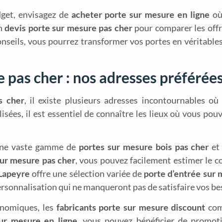
dget, envisagez de
acheter porte sur mesure en ligne
où 
un
devis porte sur mesure pas cher
pour comparer les offre
conseils, vous pourrez transformer vos portes en véritable
 pas cher : nos adresses préférée
s cher
, il existe plusieurs adresses incontournables où 
sées, il est essentiel de connaître les lieux où vous pou
ne vaste gamme de
portes sur mesure bois pas cher
et
sur mesure pas cher
, vous pouvez facilement estimer le c
Lapeyre
offre une sélection variée de
porte d’entrée sur 
ersonnalisation qui ne manqueront pas de satisfaire vos be
onomiques, les
fabricants porte sur mesure discount
co
ur mesure en ligne
, vous pouvez bénéficier de promoti