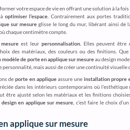
ormer votre espace de vie en offrant une solution à la fois
é à
optimiser l’espace
. Contrairement aux portes traditi
lique sur mesure
glisse le long du mur, libérant ainsi de 
s où chaque centimètre compte.
r mesure
est leur
personnalisation
. Elles peuvent être
 choix des matériaux, des couleurs ou des finitions. Qu
n
modèle de porte en applique sur mesure
au design modern
e personnalité, mais aussi de créer une continuité visuelle
ions de
porte en applique
assure une
installation propre 
réciée dans les intérieurs contemporains où l’esthétique
t être ajusté selon les matériaux et les finitions choisie
 design en applique sur mesure
, c’est faire le choix d’u
en applique sur mesure