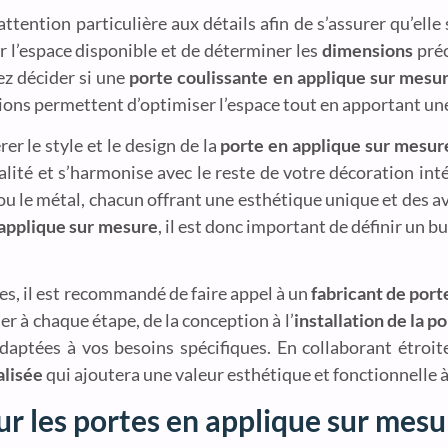
ttention particulière aux détails afin de s’assurer qu’ell
r l’espace disponible et de déterminer les
dimensions
préc
rez décider si une
porte coulissante en applique sur mesu
ions permettent d’optimiser l’espace tout en apportant un
rer le style et le design de la
porte en applique sur mesur
alité et s’harmonise avec le reste de votre décoration int
 ou le métal, chacun offrant une esthétique unique et des a
n applique sur mesure
, il est donc important de définir un 
tes, il est recommandé de faire appel à un
fabricant de port
r à chaque étape, de la conception à l’
installation de la 
daptées à vos besoins spécifiques. En collaborant étroi
alisée
qui ajoutera une valeur esthétique et fonctionnelle à
our les portes en applique sur mesu