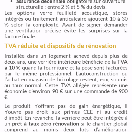
assurance décennale
obligatoire sur ouverture
structurelle : entre 2 % et 5 % du devis.
Les options verre feuilleté acoustique, stores
intégrés ou traitement anticalcaire ajoutent 10 à 30
% selon la complexité. Avant de signer, demander
une ventilation précise évite les surprises sur la
facture finale.
TVA réduite et dispositifs de rénovation
Installée dans un logement achevé depuis plus de
deux ans, une verrière intérieure bénéficie de la
TVA
à 10 %
quand la fourniture et la pose sont facturées
par le même professionnel. L’autoconstruction ou
l’achat en magasin de bricolage restent, eux, soumis
au taux normal. Cette TVA allégée représente une
économie d’environ 90 € sur une commande de 900
€.
Le produit n’offrant pas de gain énergétique, il
n’ouvre pas droit aux primes CEE ni au crédit
d’impôt. En revanche, la verrière peut être intégrée à
un
prêt à taux zéro rénovation
si le chantier global
comprend au moins deux lots d’amélioration