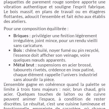
plaquettes de parement rouge sombre apporte une
vibration authentique et souligne l’esprit fabrique.
Le bois massif, en plans de travail ou en étagères
flottantes, adoucit l’ensemble et fait écho aux établis
des ateliers.
Pour une composition équilibrée :
Briques
: privilégier une finition légèrement
irrégulière, joint mince, pour un rendu vieilli
sans caricature.
Bois
: chêne huilé, noyer fumé ou pin recyclé,
l’essence doit afficher son veinage, voire
quelques nœuds apparents.
Métal brut
: suspensions en acier brossé,
tabourets rivetés, crédence en inox patiné,
chaque élément rappelle l’univers industriel
sans alourdir la pièce.
L’ensemble gagne en cohérence quand la palette se
limite à trois tons majeurs : noir, brun chaud, gris
acier. Quelques touches de laiton ou de cuivre
peuvent animer l’espace, à condition de rester
discrètes. Le résultat, c’est une cuisine lumineuse et
fonctionnelle, empreinte de caractère, où chaque