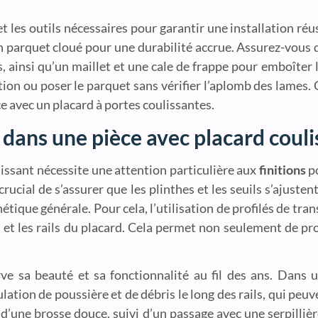
 et les outils nécessaires pour garantir une installation ré
un parquet cloué pour une durabilité accrue. Assurez-vous d
 ainsi qu’un maillet et une cale de frappe pour emboîter 
ation ou poser le parquet sans vérifier l’aplomb des lames.
e avec un placard à portes coulissantes.
 dans une pièce avec placard couli
issant nécessite une attention particulière aux
finitions
po
rucial de s’assurer que les plinthes et les seuils s’ajusten
tique générale. Pour cela, l’utilisation de profilés de tra
et et les rails du placard. Cela permet non seulement de pr
ve sa beauté et sa fonctionnalité au fil des ans. Dans 
mulation de poussière et de débris le long des rails, qui p
d’une brosse douce, suivi d’un passage avec une serpilliè