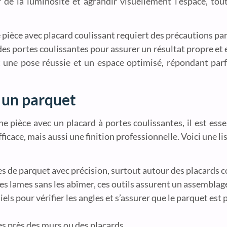
er de la luminosité et agrandir visuellement l’espace, to
 pièce avec placard coulissant requiert des précautions parti
 des portes coulissantes pour assurer un résultat propre et
t une pose réussie et un espace optimisé, répondant par
r un parquet
ne pièce avec un placard à portes coulissantes, il est esse
icace, mais aussi une finition professionnelle. Voici une li
s de parquet avec précision, surtout autour des placards c
les lames sans les abîmer, ces outils assurent un assemblage
els pour vérifier les angles et s’assurer que le parquet est
es près des murs ou des placards.