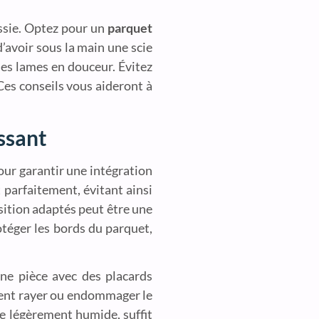
ussie. Optez pour un
parquet
’avoir sous la main une scie
les lames en douceur. Évitez
 Ces conseils vous aideront à
ssant
ur garantir une intégration
t parfaitement, évitant ainsi
nsition adaptés peut être une
otéger les bords du parquet,
une pièce avec des placards
euvent rayer ou endommager le
re légèrement humide, suffit