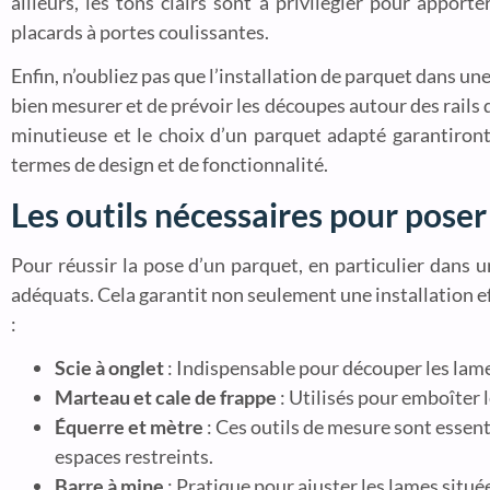
ailleurs, les tons clairs sont à privilégier pour apport
placards à portes coulissantes.
Enfin, n’oubliez pas que l’installation de parquet dans une
bien mesurer et de prévoir les découpes autour des rails
minutieuse et le choix d’un parquet adapté garantiron
termes de design et de fonctionnalité.
Les outils nécessaires pour pose
Pour réussir la pose d’un parquet, en particulier dans u
adéquats. Cela garantit non seulement une installation eff
:
Scie à onglet
: Indispensable pour découper les lame
Marteau et cale de frappe
: Utilisés pour emboîter 
Équerre et mètre
: Ces outils de mesure sont essenti
espaces restreints.
Barre à mine
: Pratique pour ajuster les lames situé