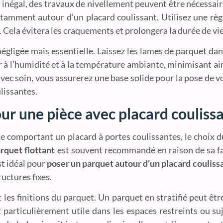
i est inégal, des travaux de nivellement peuvent être nécessa
otamment autour d’un placard coulissant. Utilisez une règ
. Cela évitera les craquements et prolongera la durée de vi
négligée mais essentielle. Laissez les lames de parquet da
 à l’humidité et à la température ambiante, minimisant ain
 avec soin, vous assurerez une base solide pour la pose de 
lissantes.
our une pièce avec placard couliss
e comportant un placard à portes coulissantes, le choix 
rquet flottant
est souvent recommandé en raison de sa faci
st idéal pour
poser un parquet autour d’un placard couliss
ructures fixes.
t les finitions du parquet. Un parquet en stratifié peut ê
t particulièrement utile dans les espaces restreints ou su