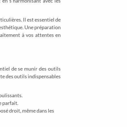
ut en s’harmonisant avec les
culières. Il est essentiel de
 esthétique. Une préparation
faitement à vos attentes en
ntiel de se munir des outils
ste des outils indispensables
oulissants.
 parfait.
 posé droit, même dans les