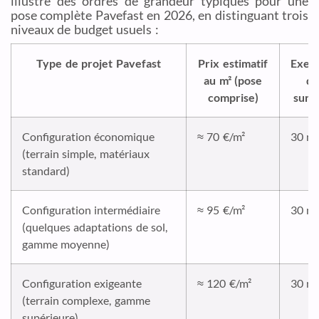
illustre des ordres de grandeur typiques pour une
pose complète Pavefast en 2026, en distinguant trois
niveaux de budget usuels :
Type de projet Pavefast
Prix estimatif
Exem
au m² (pose
de
comprise)
surf
Configuration économique
≈ 70 €/m²
30 m²
(terrain simple, matériaux
standard)
Configuration intermédiaire
≈ 95 €/m²
30 m²
(quelques adaptations de sol,
gamme moyenne)
Configuration exigeante
≈ 120 €/m²
30 m²
(terrain complexe, gamme
supérieure)